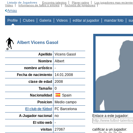
Listado de Jugadores
Encontra talentos
Player rating
Los jugadores mas reciente
Video
Informanos de fallos o errores
Archivos de jugadores
Arnau
Profile
Clubes
Galeria
Videos
editar al jugador
mandar foto
su
Albert Vicens Gasol
Apellido
Vicens Gasol
Nombre
Albert
nombre artístico
-
Fecha de nacimiento
14.01.2008
clase de edad
2008
Tamaño
0
Nacionalidad
Spain
Posicion
Medio campo
El club de fútbol
FC Barcelona
A-Jugador nacional
no
Enlace a este jugador:
El sitio web
-
visitas
27067
calificar a un jugador: