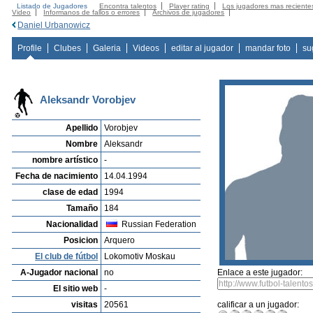
Listado de Jugadores
Encontra talentos
Player rating
Los jugadores mas reciente
Video
Informanos de fallos o errores
Archivos de jugadores
Daniel Urbanowicz
Profile
Clubes
Galeria
Videos
editar al jugador
mandar foto
su
Aleksandr Vorobjev
Apellido
Vorobjev
Nombre
Aleksandr
nombre artístico
-
Fecha de nacimiento
14.04.1994
clase de edad
1994
Tamaño
184
Nacionalidad
Russian Federation
Posicion
Arquero
El club de fútbol
Lokomotiv Moskau
A-Jugador nacional
no
Enlace a este jugador:
El sitio web
-
visitas
20561
calificar a un jugador: