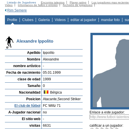
Listado de Jugadores
Encontra talentos
Player rating
Los jugadores mas reciente
Video
Informanos de fallos o errores
Archivos de jugadores
Rim Semere
Profile
Clubes
Galeria
Videos
editar al jugador
mandar foto
su
Alexandre Ippolito
Apellido
Ippolito
Nombre
Alexandre
nombre artístico
-
Fecha de nacimiento
05.01.1999
clase de edad
1999
Tamaño
0
Nacionalidad
Bélgica
Posicion
Atacante,Second Striker
El club de fútbol
FC Wiltz 71
A-Jugador nacional
no
Enlace a este jugador:
El sitio web
-
visitas
6631
calificar a un jugador: