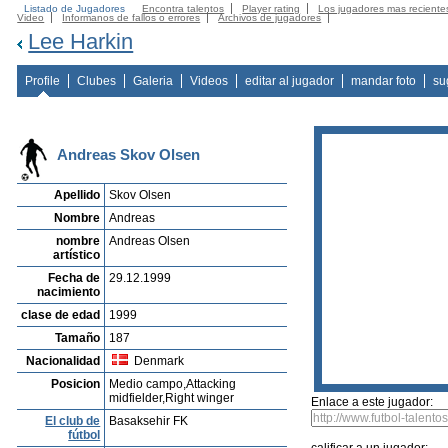
Listado de Jugadores
Encontra talentos
Player rating
Los jugadores mas reciente
Video
Informanos de fallos o errores
Archivos de jugadores
Lee Harkin
Profile
Clubes
Galeria
Videos
editar al jugador
mandar foto
su
Andreas Skov Olsen
Apellido
Skov Olsen
Nombre
Andreas
nombre
Andreas Olsen
artístico
Fecha de
29.12.1999
nacimiento
clase de edad
1999
Tamaño
187
Nacionalidad
Denmark
Posicion
Medio campo,Attacking
midfielder,Right winger
Enlace a este jugador:
El club de
Basaksehir FK
fútbol