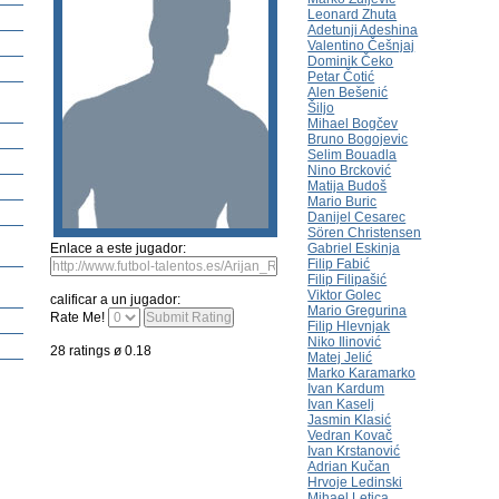
r rating
Los jugadores mas recientes
Recomiendar un talento
Mandar una foto
Suge
de jugadores
tar al jugador
mandar foto
sugiera un video
Enlace a este jugador:
calificar a un jugador: