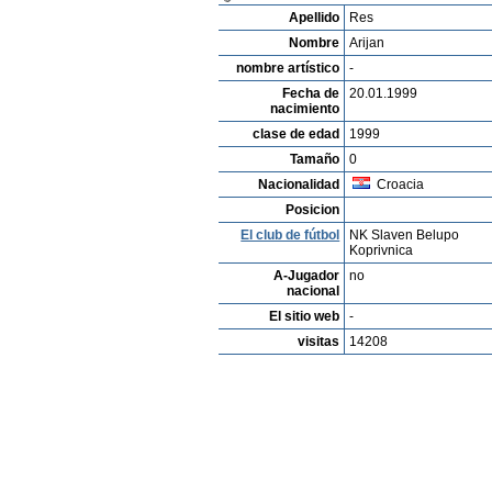
Listado de Jugadores
Encontra talentos
Playe
Video
Informanos de fallos o errores
Archivos 
Fabian Schneider
Profile
Clubes
Galeria
Videos
edi
Arijan Res
Apellido
Res
Nombre
Arijan
nombre artístico
-
Fecha de
20.01.1999
nacimiento
clase de edad
1999
Tamaño
0
Nacionalidad
Croacia
Posicion
El club de fútbol
NK Slaven Belupo
Koprivnica
A-Jugador
no
nacional