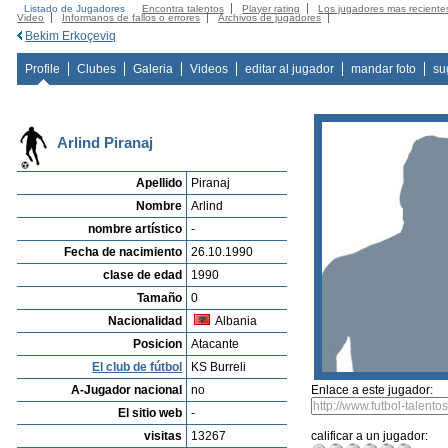
Listado de Jugadores
Encontra talentos
Player rating
Los jugadores mas reciente
Video
Informanos de fallos o errores
Archivos de jugadores
Bekim Erkoçeviq
Profile
Clubes
Galeria
Videos
editar al jugador
mandar foto
su
Arlind Piranaj
Apellido
Piranaj
Nombre
Arlind
nombre artístico
-
Fecha de nacimiento
26.10.1990
clase de edad
1990
Tamaño
0
Nacionalidad
Albania
Posicion
Atacante
El club de fútbol
KS Burreli
A-Jugador nacional
no
Enlace a este jugador:
El sitio web
-
visitas
13267
calificar a un jugador: