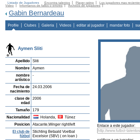
Listado de Jugadores
Encontra talentos
Player rating
Los jugadores mas reciente
Video
Informanos de fallos o errores
Archivos de jugadores
Gabin Bernardeau
Profile
Clubes
Galeria
Videos
editar al jugador
mandar foto
su
Aymen Sliti
Apellido
Sliti
Nombre
Aymen
nombre
-
artístico
Fecha de
24.03.2006
nacimiento
clase de
2006
edad
Tamaño
179
Nacionalidad
Holanda,
Túnez
Posicion
Atacante,Winger right/left
Enlace a este jugador:
El club de
Stichting Betaald Voetbal
fútbol
Excelsior (SBV) ( on loan )