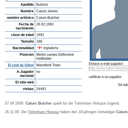
Listado de Jugadores
Encontra talentos
Player rating
Los jugadores mas reciente
Video
Informanos de fallos o errores
Archivos de jugadores
Chris Casey
Profile
Clubes
Galeria
Videos
editar al jugador
mandar foto
su
Calum James Butcher
Apellido
Butcher
Nombre
Calum James
nombre artístico
Calum Butcher
Fecha de
26.02.1991
nacimiento
clase de edad
1991
Tamaño
186
Nacionalidad
Inglaterra
Posicion
Medio campo,Defensive
midfielder
Enlace a este jugador:
El club de fútbol
Mansfield Town
A-Jugador
no
nacional
calificar a un jugador: