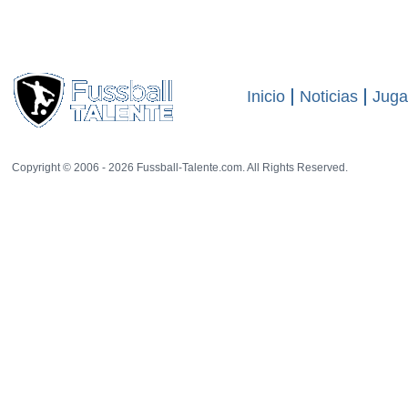
El sitio web
-
54 rat
visitas
24491
07.04.2008:
Calum Butcher
spielt für die Tottenham Hotspur-Jugend.
26.11.09: Die
Tottenham Hotspur
haben den 18-jährigen Verteidiger
Calum
Inicio
Noticias
Juga
Copyright © 2006 - 2026 Fussball-Talente.com. All Rights Reserved.