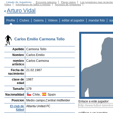
Listado de Jugadores
Encontra talentos
Player rating
Los jugadores mas reciente
Video
Informanos de fallos o errores
Archivos de jugadores
Arturo Vidal
Profile
Clubes
Galeria
Videos
editar al jugador
mandar foto
su
Carlos Emilio Carmona Tello
Apellido
Carmona Tello
Nombre
Carlos Emilio
nombre
Carlos Carmona
artístico
Fecha de
21.02.1987
nacimiento
clase de
1987
edad
Tamaño
179
Nacionalidad
Chile,
Spain
Posicion
Medio campo,Central midfielder
Enlace a este jugador:
El club de
Atlanta United FC
fútbol