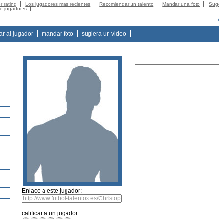
r rating
Los jugadores mas recientes
Recomiendar un talento
Mandar una foto
Suge
de jugadores
tar al jugador
mandar foto
sugiera un video
Enlace a este jugador:
calificar a un jugador: