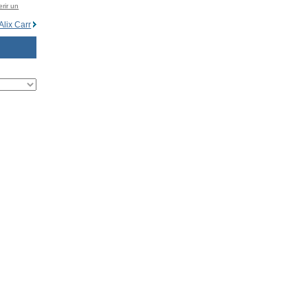
rir un
Alix Carr