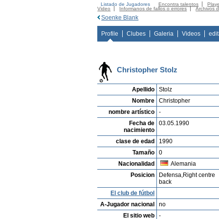
Listado de Jugadores
Encontra talentos
Playe
Video
Informanos de fallos o errores
Archivos 
Soenke Blank
Profile
Clubes
Galeria
Videos
edi
Christopher Stolz
Apellido
Stolz
Nombre
Christopher
nombre artístico
-
Fecha de
03.05.1990
nacimiento
clase de edad
1990
Tamaño
0
Nacionalidad
Alemania
Posicion
Defensa,Right centre
back
El club de fútbol
A-Jugador nacional
no
El sitio web
-