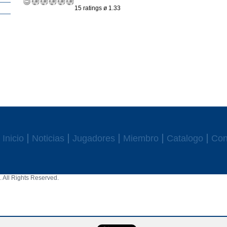
15 ratings ø 1.33
Inicio
Noticias
Jugadores
Miembro
Catalogo
Con
 All Rights Reserved.