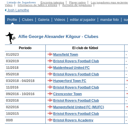
Listado de Jugadores
Encontra talentos
Player rating
Los jugadores mas reciente
Video
Informanos de fallos o errores
Archivos de jugadores
Josh Lamothe
Profile
Clubes
Galeria
Videos
editar al jugador
mandar foto
su
Alfie George Alexander Kilgour - Clubes
Periodo
El club de fútbol
01/2023
Mansfield Town
-
03/2019
Bristol Rovers Football Club
-
11/2018
Maidenhead United FC
-
05/2018
Bristol Rovers Football Club
-
03/2018 - 04/2018
Hungerford Town FC
11/2016
Bristol Rovers Football Club
-
09/2016 - 10/2016
Cirencester Town
03/2016
Bristol Rovers Football Club
-
02/2016
Mangotsfield United FC (MUFC)
10/2015
Bristol Rovers Football Club
-
00/0
Bristol Rovers Academy
-