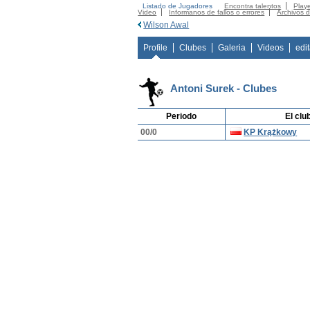
Listado de Jugadores
Encontra talentos
Playe
Video
Informanos de fallos o errores
Archivos 
Wilson Awal
Profile
Clubes
Galeria
Videos
edi
Antoni Surek - Clubes
Periodo
El clu
00/0
KP Krążkowy