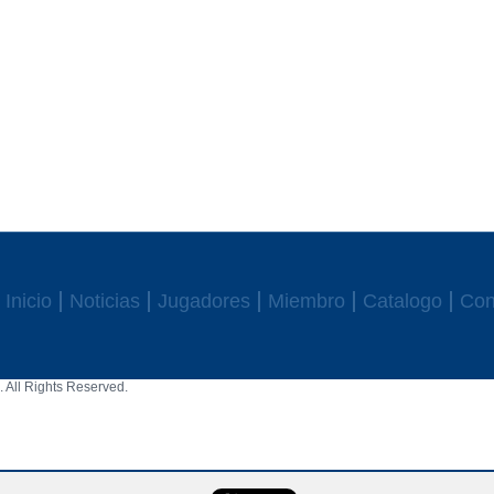
Inicio
Noticias
Jugadores
Miembro
Catalogo
Con
 All Rights Reserved.
aw