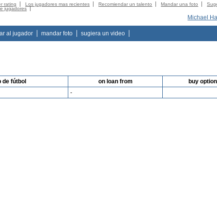
r rating
Los jugadores mas recientes
Recomiendar un talento
Mandar una foto
Suge
de jugadores
Michael H
tar al jugador
mandar foto
sugiera un video
b de fútbol
on loan from
buy optio
-