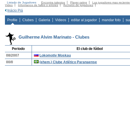
Listado de Jugadores
Encontra talentos
Player rating
Los jugadores mas reciente
Video
Informanos de fallos o errores
Archivos de jugadores
Inácio Piá
Profile
Clubes
Galeria
Videos
editar al jugador
mandar foto
su
Guilherme Alvim Marinato - Clubes
Periodo
El club de fútbol
08/2007
Lokomotiv Moskau
00/0
(ehem.) Clube Atlético Paranaense