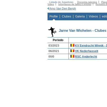
Listado de Jugadores
Encontra talentos
Playe
Video
Informanos de fallos o errores
Archivos 
Arno Van Den Bergh
Profile
Clubes
Galeria
Videos
edi
Jarne Van Wichelen - Clubes
Periodo
03/2023
KV Eendracht Winnik -
06/2021
VK Nederhasselt
00/0
RSC Anderlecht