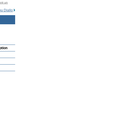
rir un
u Diallo
ption