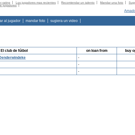
r rating
Los jugadores mas recientes
Recomiendar un talento
Mandar una foto
Suge
de jugadores
Amado
tar al jugador
mandar foto
sugiera un video
El club de fútbol
on loan from
buy o
 Denderwindeke
-
-
-