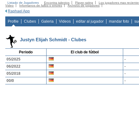
Listado de Jugadores
Encontra talentos
Player rating
Los jugadores mas reciente
Video
Informanos de fallos o errores
Archivos de jugadores
Raphael App
Profile
Clubes
Galeria
Videos
editar al jugador
mandar foto
su
Justyn Elijah Schmidt - Clubes
Periodo
El club de fútbol
05/2025
-
06/2022
-
05/2018
-
00/0
-