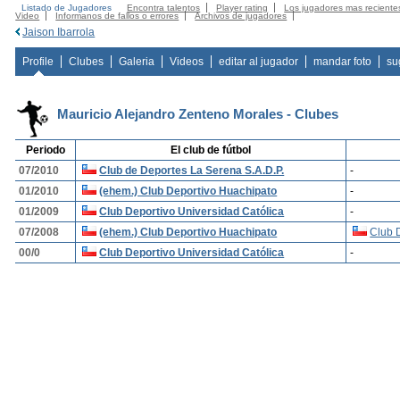
Listado de Jugadores
Encontra talentos
Player rating
Los jugadores mas reciente
Video
Informanos de fallos o errores
Archivos de jugadores
Jaison Ibarrola
Profile
Clubes
Galeria
Videos
editar al jugador
mandar foto
su
Mauricio Alejandro Zenteno Morales - Clubes
Periodo
El club de fútbol
07/2010
Club de Deportes La Serena S.A.D.P.
-
01/2010
(ehem.) Club Deportivo Huachipato
-
01/2009
Club Deportivo Universidad Católica
-
07/2008
(ehem.) Club Deportivo Huachipato
Club 
00/0
Club Deportivo Universidad Católica
-