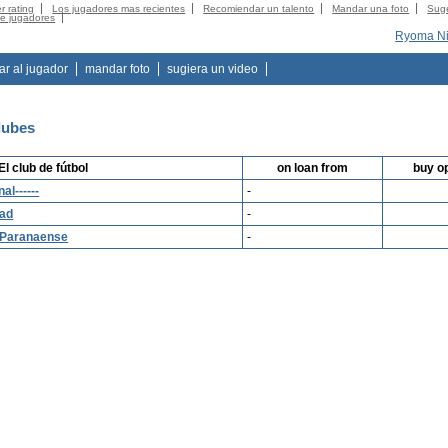
r rating
Los jugadores mas recientes
Recomiendar un talento
Mandar una foto
Suge
de jugadores
Ryoma Ni
tar al jugador
mandar foto
sugiera un video
lubes
El club de fútbol
on loan from
buy o
al------
-
rad
-
o Paranaense
-