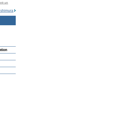
rir un
shimura
ption