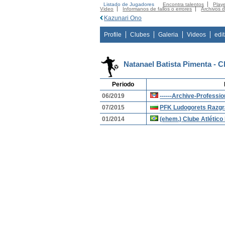
Listado de Jugadores
Encontra talentos
Playe
Video
Informanos de fallos o errores
Archivos 
Kazunari Ono
Profile
Clubes
Galeria
Videos
edi
Natanael Batista Pimenta - C
Periodo
06/2019
------Archive-Profession
07/2015
PFK Ludogorets Razg
01/2014
(ehem.) Clube Atlétic