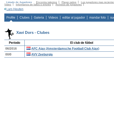
Listado de Jugadores
Encontra talentos
Player rating
Los jugadores mas reciente
Video
Informanos de fallos o errores
Archivos de jugadores
Lars Heuten
Profile
Clubes
Galeria
Videos
editar al jugador
mandar foto
su
Xavi Dors - Clubes
Periodo
El club de fútbol
06/2016
AFC Ajax (Amsterdamsche Football Club Ajax)
00/0
AVV Zeeburgia