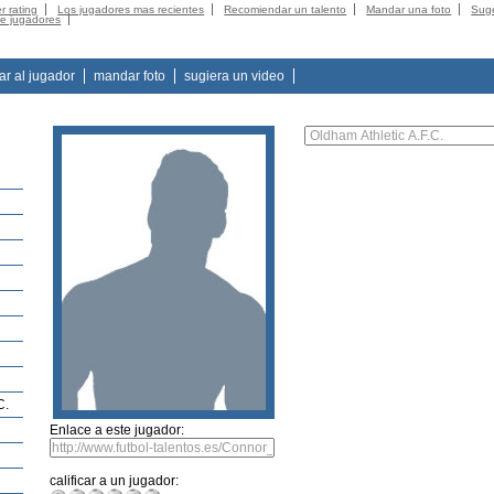
r rating
Los jugadores mas recientes
Recomiendar un talento
Mandar una foto
Suge
de jugadores
tar al jugador
mandar foto
sugiera un video
C.
Enlace a este jugador:
calificar a un jugador: