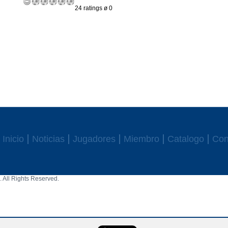
24 ratings ø 0
Inicio
Noticias
Jugadores
Miembro
Catalogo
Con
 All Rights Reserved.
aw