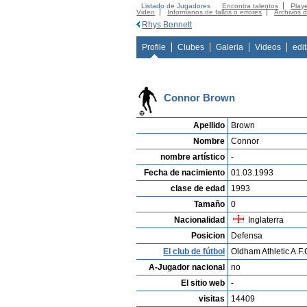
Listado de Jugadores
Encontra talentos
Playe
Video
Informanos de fallos o errores
Archivos 
Rhys Bennett
Profile
Clubes
Galeria
Videos
edi
Connor Brown
Apellido
Brown
Nombre
Connor
nombre artístico
-
Fecha de nacimiento
01.03.1993
clase de edad
1993
Tamaño
0
Nacionalidad
Inglaterra
Posicion
Defensa
El club de fútbol
Oldham Athletic A.F.
A-Jugador nacional
no
El sitio web
-
visitas
14409