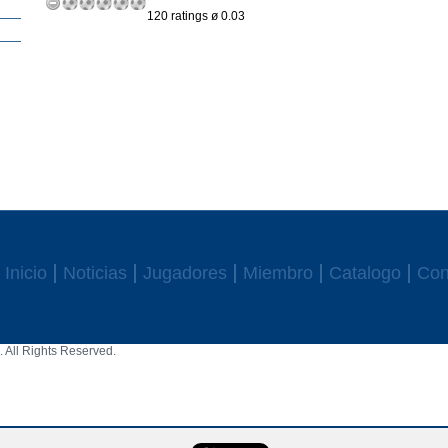
120 ratings ø 0.03
Inicio
Noticias
Jugadores
Miembro
Catalogo
Con
 All Rights Reserved.
aw