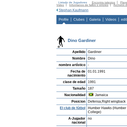
Listado de Jugadores
Encontra talentos
Playe
Video
Informanos de fallos o errores
Archivos 
Stephan Kaufmann
Profile
Clubes
Galeria
Videos
edi
Dino Gardiner
Apellido
Gardiner
Nombre
Dino
nombre artístico
-
Fecha de
01.01.1991
nacimiento
clase de edad
1991
Tamaño
187
Nacionalidad
Jamaica
Posicion
Defensa,Right wingback
El club de fútbol
Humber Hawks (Humber
College)
A-Jugador
no
nacional