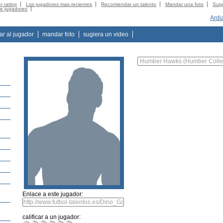
r rating
Los jugadores mas recientes
Recomiendar un talento
Mandar una foto
Suge
de jugadores
Ardi
tar al jugador
mandar foto
sugiera un video
Enlace a este jugador:
calificar a un jugador: