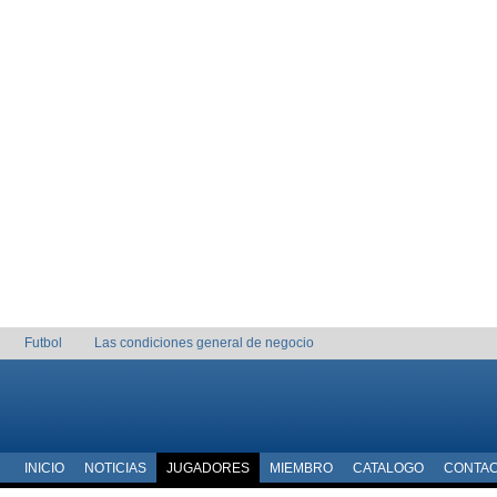
Futbol
Las condiciones general de negocio
INICIO
NOTICIAS
JUGADORES
MIEMBRO
CATALOGO
CONTA