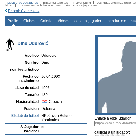
Listado de Jugadores
Encontra talentos
Player rating
Los jugadores mas reciente
Video
Informanos de fallos o errores
Archivos de jugadores
Tihomir Czeneskov
Profile
Clubes
Galeria
Videos
editar al jugador
mandar foto
su
Dino Udorović
Apellido
Udorović
Nombre
Dino
nombre artístico
-
Fecha de
16.04.1993
nacimiento
clase de edad
1993
Tamaño
180
Nacionalidad
Croacia
Posicion
Defensa
El club de fútbol
NK Slaven Belupo
Enlace a este jugador:
Koprivnica
A-Jugador
no
nacional
calificar a un jugador: