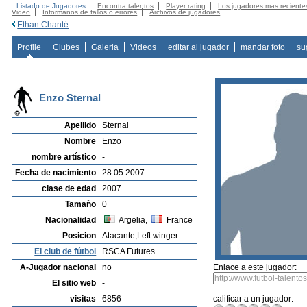
Listado de Jugadores
Encontra talentos
Player rating
Los jugadores mas reciente
Video
Informanos de fallos o errores
Archivos de jugadores
Ethan Chanté
Profile
Clubes
Galeria
Videos
editar al jugador
mandar foto
su
Enzo Sternal
Apellido
Sternal
Nombre
Enzo
nombre artístico
-
Fecha de nacimiento
28.05.2007
clase de edad
2007
Tamaño
0
Nacionalidad
Argelia,
France
Posicion
Atacante,Left winger
El club de fútbol
RSCA Futures
A-Jugador nacional
no
Enlace a este jugador:
El sitio web
-
visitas
6856
calificar a un jugador: