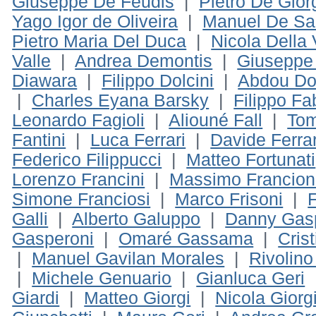
Giuseppe De Feudis
|
Pietro De Gior
Yago Igor de Oliveira
|
Manuel De Sa
Pietro Maria Del Duca
|
Nicola Della 
Valle
|
Andrea Demontis
|
Giuseppe 
Diawara
|
Filippo Dolcini
|
Abdou D
|
Charles Eyana Barsky
|
Filippo Fa
Leonardo Fagioli
|
Aliouné Fall
|
Tom
Fantini
|
Luca Ferrari
|
Davide Ferrar
Federico Filippucci
|
Matteo Fortunati
Lorenzo Francini
|
Massimo Francion
Simone Franciosi
|
Marco Frisoni
|
F
Galli
|
Alberto Galuppo
|
Danny Gas
Gasperoni
|
Omaré Gassama
|
Crist
|
Manuel Gavilan Morales
|
Rivolino
|
Michele Genuario
|
Gianluca Geri
Giardi
|
Matteo Giorgi
|
Nicola Giorg