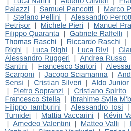
|
Luca Nanni
|
Alberto Olivieri
|
Fra
Palazzi
|
Samuel Pancotti
|
Marco P
|
Stefano Pellini
|
Alessandro Perrot
Petrişor
|
Michele Pieri
|
Manuel Pra
Filippo Quaranta
|
Gabriele Raffelli
Thomas Raschi
|
Riccardo Raschi
Righi
|
Luca Righi
|
Luca Rivi
|
Gia
Alessandro Ruggeri
|
Andrea Russo
Santini
|
Francesco Sartori
|
Alessan
Scarponi
|
Jacopo Sciamanna
|
And
Sensi
|
Cristian Silveri
|
Aldo Junior
|
Pietro Sopranzi
|
Cristiano Spirito
Francesco Stella
|
Ibrahime Sylla M'
Filippo Tamburini
|
Alessandro Tosi
Tumidei
|
Mattia Vaccarini
|
Kévin V
|
Amedeo Valentini
|
Matteo Valli
|