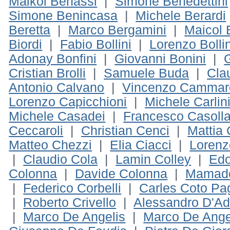
Maikol Benassi
|
Simone Benedettini
Simone Benincasa
|
Michele Berardi
Beretta
|
Marco Bergamini
|
Maicol B
Biordi
|
Fabio Bollini
|
Lorenzo Bollin
Adonay Bonfini
|
Giovanni Bonini
|
Cristian Brolli
|
Samuele Buda
|
Cla
Antonio Calvano
|
Vincenzo Cammar
Lorenzo Capicchioni
|
Michele Carlin
Michele Casadei
|
Francesco Casoll
Ceccaroli
|
Christian Cenci
|
Mattia
Matteo Chezzi
|
Elia Ciacci
|
Lorenz
|
Claudio Cola
|
Lamin Colley
|
Edo
Colonna
|
Davide Colonna
|
Mamado
|
Federico Corbelli
|
Carles Coto Pa
|
Roberto Crivello
|
Alessandro D'Ad
|
Marco De Angelis
|
Marco De Ange