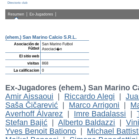
Directorio club
Resumen
Ex-Jugadores
(ehem.) San Marino Calcio S.R.L.
Asociación de
San Marino Futbol
Fútbol
Asociaci�n
El sitio web
visitas
868
La calificacion
0
Ex-Jugadores (ehem.) San Marino Ca
Amir Aissaoui
|
Riccardo Alegi
|
Jua
Saša Čičarević
|
Marco Arrigoni
|
Ma
Averhoff Álvarez
|
Imre Badalassi
|
Stefan Bajić
|
Alberto Baldazzi
|
Vin
Yves Benoit Bationo
|
Michael Battist