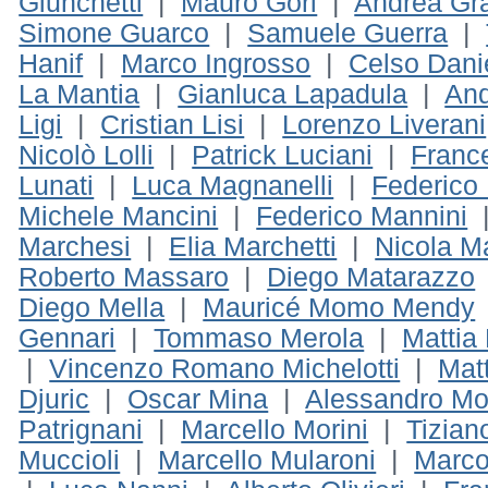
Giunchetti
|
Mauro Gori
|
Andrea Gr
Simone Guarco
|
Samuele Guerra
|
Hanif
|
Marco Ingrosso
|
Celso Dani
La Mantia
|
Gianluca Lapadula
|
And
Ligi
|
Cristian Lisi
|
Lorenzo Liverani
Nicolò Lolli
|
Patrick Luciani
|
Franc
Lunati
|
Luca Magnanelli
|
Federico
Michele Mancini
|
Federico Mannini
Marchesi
|
Elia Marchetti
|
Nicola Ma
Roberto Massaro
|
Diego Matarazzo
Diego Mella
|
Mauricé Momo Mendy
Gennari
|
Tommaso Merola
|
Mattia 
|
Vincenzo Romano Michelotti
|
Mat
Djuric
|
Oscar Mina
|
Alessandro Mo
Patrignani
|
Marcello Morini
|
Tizian
Muccioli
|
Marcello Mularoni
|
Marc