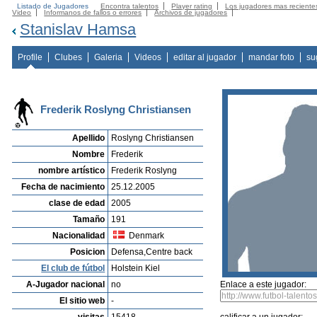
Listado de Jugadores
Encontra talentos
Player rating
Los jugadores mas reciente
Video
Informanos de fallos o errores
Archivos de jugadores
Stanislav Hamsa
Profile
Clubes
Galeria
Videos
editar al jugador
mandar foto
su
Frederik Roslyng Christiansen
Apellido
Roslyng Christiansen
Nombre
Frederik
nombre artístico
Frederik Roslyng
Fecha de nacimiento
25.12.2005
clase de edad
2005
Tamaño
191
Nacionalidad
Denmark
Posicion
Defensa,Centre back
El club de fútbol
Holstein Kiel
A-Jugador nacional
no
Enlace a este jugador:
El sitio web
-