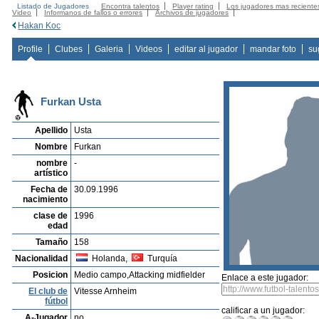
Listado de Jugadores
Encontra talentos
Player rating
Los jugadores mas reciente
Video
Informanos de fallos o errores
Archivos de jugadores
Hakan Koc
Profile
Clubes
Galeria
Videos
editar al jugador
mandar foto
su
Furkan Usta
Apellido
Usta
Nombre
Furkan
nombre
-
artístico
Fecha de
30.09.1996
nacimiento
clase de
1996
edad
Tamaño
158
Nacionalidad
Holanda,
Turquía
Posicion
Medio campo,Attacking midfielder
Enlace a este jugador:
El club de
Vitesse Arnheim
fútbol
calificar a un jugador:
A-Jugador
no