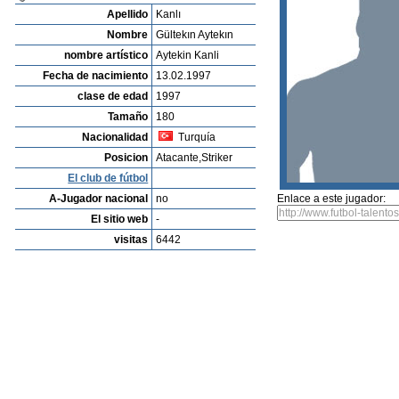
Listado de Jugadores
Encontra talentos
Player rating
Los jugadores mas reciente
Video
Informanos de fallos o errores
Archivos de jugadores
Patrick Boley
Profile
Clubes
Galeria
Videos
editar al jugador
mandar foto
su
Gültekın Aytekın Kanlı
Apellido
Kanlı
Nombre
Gültekın Aytekın
nombre artístico
Aytekin Kanli
Fecha de nacimiento
13.02.1997
clase de edad
1997
Tamaño
180
Nacionalidad
Turquía
Posicion
Atacante,Striker
El club de fútbol
A-Jugador nacional
no
Enlace a este jugador:
El sitio web
-
visitas
6442