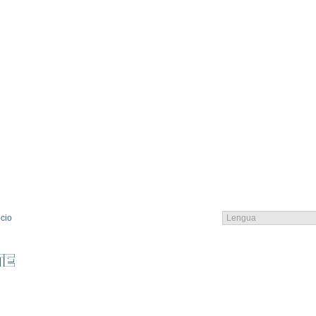
cio
EMBRO
CATALOGO
CONTACTO
CONTACTO
CGC
LOGIN