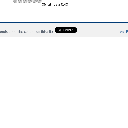
35 ratings ø 0.43
riends about the content on this site:
Auf F
Inicio
Noticias
Jugadores
Miembro
Catalogo
Con
 All Rights Reserved.