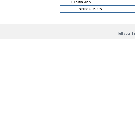
El sitio web
-
visitas
6095
Tell your f
Copyright © 2006 - 2026 Fussball-Talente.com.