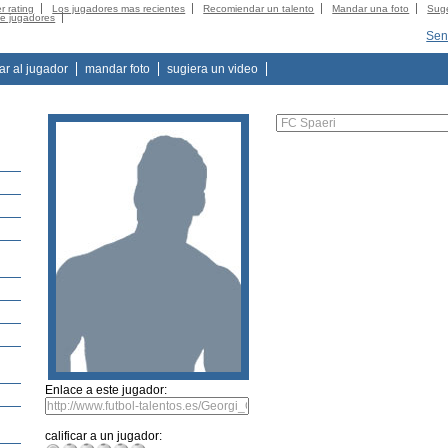
r rating
Los jugadores mas recientes
Recomiendar un talento
Mandar una foto
Suge
de jugadores
Sen
tar al jugador
mandar foto
sugiera un video
e
Enlace a este jugador:
calificar a un jugador: