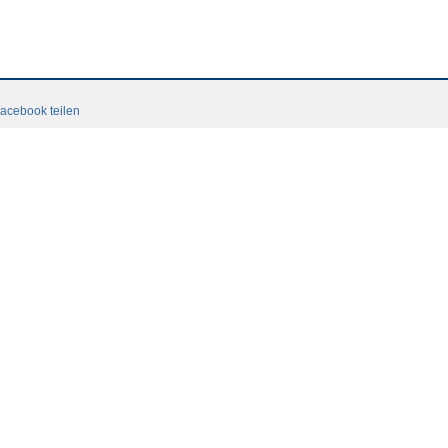
acebook teilen
tacto
Contacto
CGC
Login