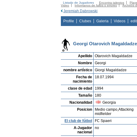
Listado de Jugadores
Encontra talentos
Playe
Video
Informanos de fallos o errores
Archivos 
Jeremiah Dabrowski
Profile
Clubes
Galeria
Videos
edi
Georgi Otarovich Magaldadz
Apellido
Otarovich Magaldadze
Nombre
Georgi
nombre artístico
Giorgi Magaldadze
Fecha de
18.07.1994
nacimiento
clase de edad
1994
Tamaño
180
Nacionalidad
Georgia
Posicion
Medio campo,Attacking
midfielder
El club de fútbol
FC Spaeri
A-Jugador
no
nacional