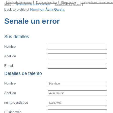
Listado de Jugadores
Encontra talentos
Player rating
Los jugadores mas reciente
Video
Informanos de fallos o errores
Archivos de jugadores
Back to profile of
Hamilton Ávila García
Senale un error
Sus detalles
Nombre
Apellido
E-mail
Detalles de talento
Nombre
Apellido
nombre artístico
El sitio web