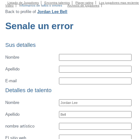
Listado de Jugadores
Encontra talentos
Player rating
Los jugadores mas reciente
Video
Informanos de fallos o errores
Archivos de jugadores
Back to profile of
Jordan Lee Bell
Senale un error
Sus detalles
Nombre
Apellido
E-mail
Detalles de talento
Nombre
Apellido
nombre artístico
El sitio web