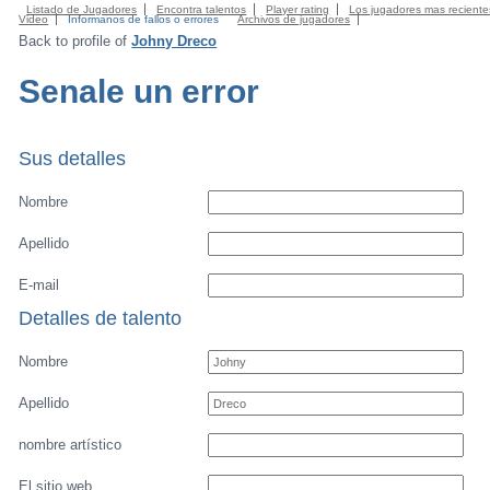
Listado de Jugadores
Encontra talentos
Player rating
Los jugadores mas reciente
Video
Informanos de fallos o errores
Archivos de jugadores
Back to profile of
Johny Dreco
Senale un error
Sus detalles
Nombre
Apellido
E-mail
Detalles de talento
Nombre
Apellido
nombre artístico
El sitio web