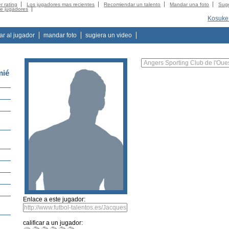
r rating
Los jugadores mas recientes
Recomiendar un talento
Mandar una foto
Suge
de jugadores
Kosuke
tar al jugador
mandar foto
sugiera un video
mié
Enlace a este jugador:
calificar a un jugador: