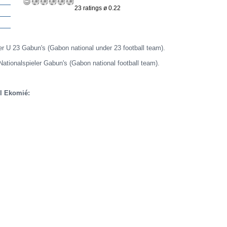
23 ratings ø 0.22
der U 23 Gabun's (Gabon national under 23 football team).
 Nationalspieler Gabun's (Gabon national football team).
l Ekomié: