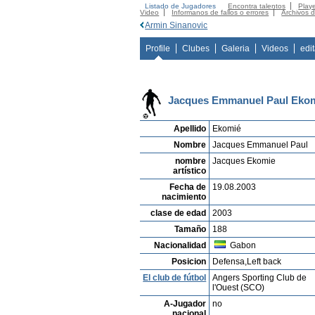
Listado de Jugadores
Encontra talentos
Playe
Video
Informanos de fallos o errores
Archivos 
Armin Sinanovic
Profile
Clubes
Galeria
Videos
edi
Jacques Emmanuel Paul Eko
Apellido
Ekomié
Nombre
Jacques Emmanuel Paul
nombre
Jacques Ekomie
artístico
Fecha de
19.08.2003
nacimiento
clase de edad
2003
Tamaño
188
Nacionalidad
Gabon
Posicion
Defensa,Left back
El club de fútbol
Angers Sporting Club de
l'Ouest (SCO)
A-Jugador
no
nacional