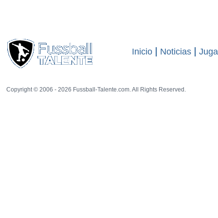
visitas
15888
39 rat
2010:
Jeffery Monakana
spielt in der
FC Arsenal
-Jugend.
Inicio
Noticias
Juga
Copyright © 2006 - 2026 Fussball-Talente.com. All Rights Reserved.