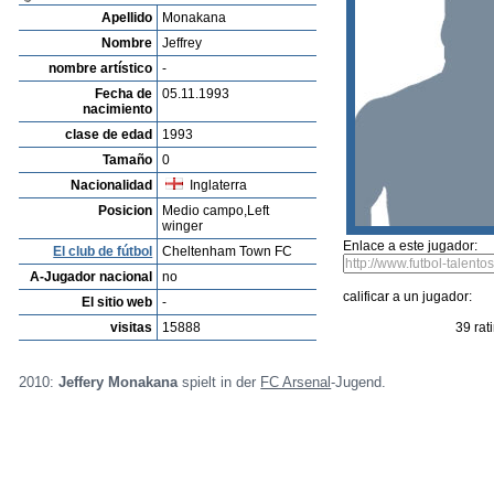
Listado de Jugadores
Encontra talentos
Player rating
Los jugadores mas reciente
Video
Informanos de fallos o errores
Archivos de jugadores
Minstemann
Profile
Clubes
Galeria
Videos
editar al jugador
mandar foto
su
Jeffrey Monakana
Apellido
Monakana
Nombre
Jeffrey
nombre artístico
-
Fecha de
05.11.1993
nacimiento
clase de edad
1993
Tamaño
0
Nacionalidad
Inglaterra
Posicion
Medio campo,Left
winger
Enlace a este jugador:
El club de fútbol
Cheltenham Town FC
A-Jugador nacional
no
calificar a un jugador:
El sitio web
-