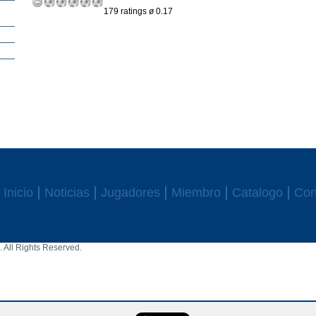
179 ratings ø 0.17
Inicio
Noticias
Jugadores
Miembro
Catalogo
Con
 All Rights Reserved.
aw