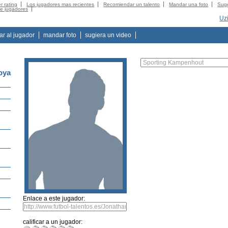
r rating
Los jugadores mas recientes
Recomiendar un talento
Mandar una foto
Suge
de jugadores
Uz
tar al jugador
mandar foto
sugiera un video
oya
Enlace a este jugador:
calificar a un jugador: