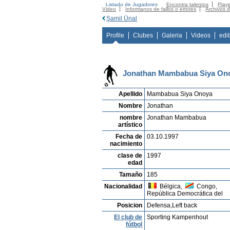
Listado de Jugadores
Encontra talentos
Playe
Video
Informanos de fallos o errores
Archivos 
Şamil Ünal
Profile
Clubes
Galeria
Videos
edi
Jonathan Mambabua Siya On
Apellido
Mambabua Siya Onoya
Nombre
Jonathan
nombre
Jonathan Mambabua
artístico
Fecha de
03.10.1997
nacimiento
clase de
1997
edad
Tamaño
185
Nacionalidad
Bélgica,
Congo,
República Democrática del
Posicion
Defensa,Left back
El club de
Sporting Kampenhout
fútbol