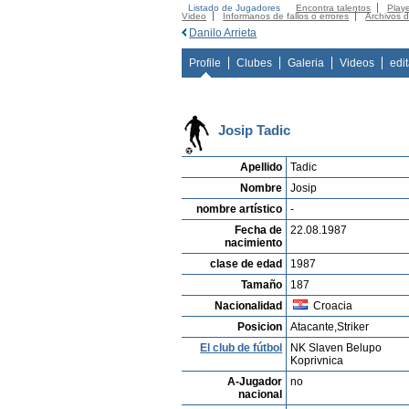
Listado de Jugadores
Encontra talentos
Playe
Video
Informanos de fallos o errores
Archivos 
Danilo Arrieta
Profile
Clubes
Galeria
Videos
edi
Josip Tadic
Apellido
Tadic
Nombre
Josip
nombre artístico
-
Fecha de
22.08.1987
nacimiento
clase de edad
1987
Tamaño
187
Nacionalidad
Croacia
Posicion
Atacante,Striker
El club de fútbol
NK Slaven Belupo
Koprivnica
A-Jugador
no
nacional