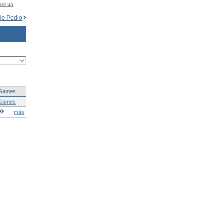
rir un
lo Podio
-Games
-Games
más