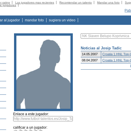
r rating
Los jugadores mas recientes
Recomiendar un talento
Mandar una foto
Suge
de jugadores
Pab
tar al jugador
mandar foto
sugiera un video
Noticias al Josip Tadic
14.05.2007
Croatia 1.HNL Top
08.04.2007
Croatia 1.HNL Top
Enlace a este jugador:
calificar a un jugador: