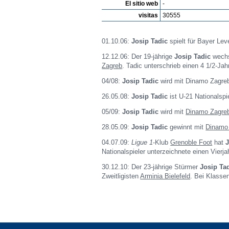
El sitio web
-
visitas
30555
01.10.06:
Josip Tadic
spielt für Bayer Lev
12.12.06: Der 19-jährige
Josip Tadic
wechs
Zagreb
. Tadic unterschrieb einen 4 1/2-Ja
04/08:
Josip Tadic
wird mit Dinamo Zagreb
26.05.08:
Josip Tadic
ist U-21 Nationalspie
05/09:
Josip Tadic
wird mit
Dinamo Zagre
28.05.09:
Josip Tadic
gewinnt mit
Dinamo
04.07.09:
Ligue 1
-Klub
Grenoble Foot
hat
J
Nationalspieler unterzeichnete einen Vierj
30.12.10: Der 23-jährige Stürmer
Josip Ta
Zweitligisten
Arminia Bielefeld
. Bei Klassen