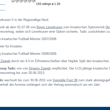
193 ratings ø 1.28
erkusen II in der Regionalliga Nord.
elt ab dem 01.07.06 von
Bayer Leverkusen
zum kroatischen Spitzenclub
Di
hresvertrag, wobei sich Leverkusen eine Option sicherte, Tadic zurückholen z
 kroatischer Fußball-Meister 2007/2008.
ler für Kroatien.
b
kroatischer Fußball-Meister 2008/2009.
 Zagreb
durch ein 4-3 im Elfmeterschießen über Hajduk Split den kroatischen
osip Tadic
von von
Dinamo Zagreb
verpflichtet. Der U-21-jährige kroatische 
ahresvertrag bis zum 30.06.2013.
dic
wechselt bis zum 30.06.2011 von
Grenoble Foot 38
zum stark abstiegsgef
erhalt der Arminia verlängert sich der Vertrag automatisch um ein Jahr.