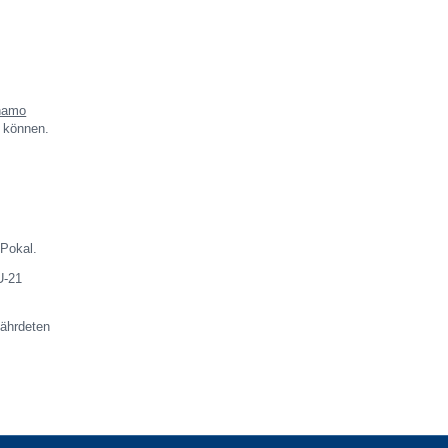
namo
u können.
 Pokal.
U-21
ährdeten