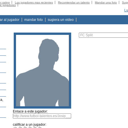
r rating
Los jugadores mas recientes
Recomiendar un talento
Mandar una foto
Suge
de jugadores
Lu
tar al jugador
mandar foto
sugiera un video
a,
Enlace a este jugador:
calificar a un jugador: