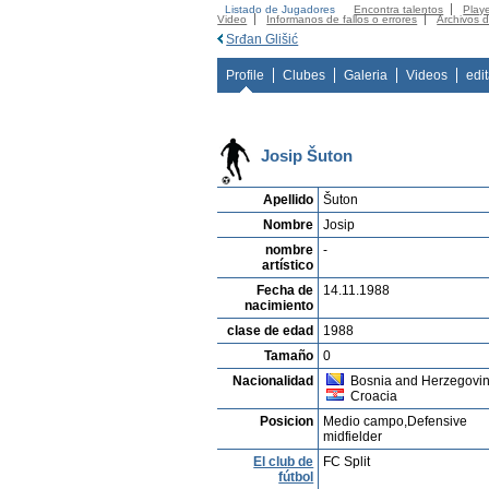
Listado de Jugadores
Encontra talentos
Playe
Video
Informanos de fallos o errores
Archivos 
Srđan Glišić
Profile
Clubes
Galeria
Videos
edi
Josip Šuton
Apellido
Šuton
Nombre
Josip
nombre
-
artístico
Fecha de
14.11.1988
nacimiento
clase de edad
1988
Tamaño
0
Nacionalidad
Bosnia and Herzegovin
Croacia
Posicion
Medio campo,Defensive
midfielder
El club de
FC Split
fútbol