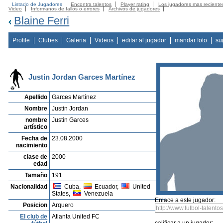
Listado de Jugadores
Encontra talentos
Player rating
Los jugadores mas reciente
Video
Informanos de fallos o errores
Archivos de jugadores
Blaine Ferri
Profile
Clubes
Galeria
Videos
editar al jugador
mandar foto
su
Justin Jordan Garces Martínez
Apellido
Garces Martínez
Nombre
Justin Jordan
nombre
Justin Garces
artístico
Fecha de
23.08.2000
nacimiento
clase de
2000
edad
Tamaño
191
Nacionalidad
Cuba,
Ecuador,
United
States,
Venezuela
Enlace a este jugador:
Posicion
Arquero
El club de
Atlanta United FC