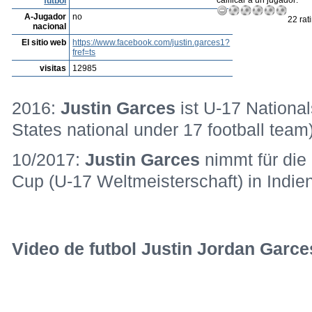
calificar a un jugador:
fútbol
A-Jugador
no
22 rat
nacional
El sitio web
https://www.facebook.com/justin.garces1?
fref=ts
visitas
12985
2016:
Justin Garces
ist U-17 National
States national under 17 football team)
10/2017:
Justin Garces
nimmt für di
Cup (U-17 Weltmeisterschaft) in Indien 
Video de futbol Justin Jordan Garce