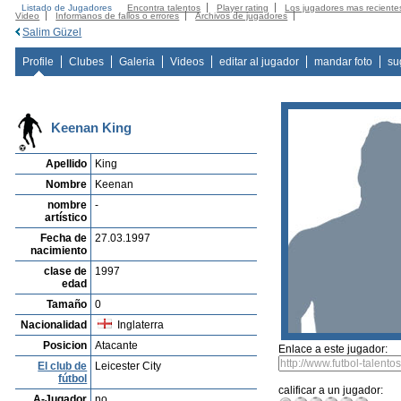
Listado de Jugadores
Encontra talentos
Player rating
Los jugadores mas reciente
Video
Informanos de fallos o errores
Archivos de jugadores
Salim Güzel
Profile
Clubes
Galeria
Videos
editar al jugador
mandar foto
su
Keenan King
Apellido
King
Nombre
Keenan
nombre
-
artístico
Fecha de
27.03.1997
nacimiento
clase de
1997
edad
Tamaño
0
Nacionalidad
Inglaterra
Posicion
Atacante
Enlace a este jugador:
El club de
Leicester City
fútbol
calificar a un jugador:
A-Jugador
no