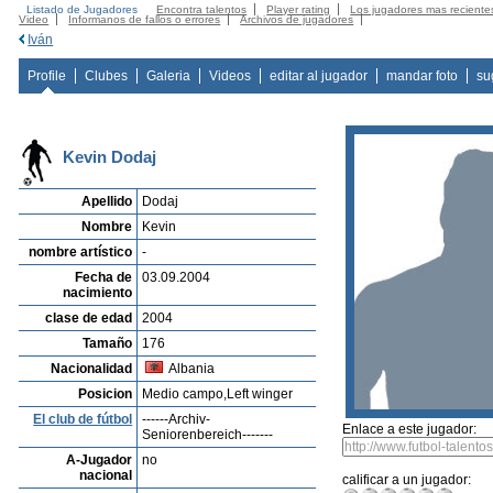
Listado de Jugadores
Encontra talentos
Player rating
Los jugadores mas reciente
Video
Informanos de fallos o errores
Archivos de jugadores
Iván
Profile
Clubes
Galeria
Videos
editar al jugador
mandar foto
su
Kevin Dodaj
Apellido
Dodaj
Nombre
Kevin
nombre artístico
-
Fecha de
03.09.2004
nacimiento
clase de edad
2004
Tamaño
176
Nacionalidad
Albania
Posicion
Medio campo,Left winger
El club de fútbol
------Archiv-
Enlace a este jugador:
Seniorenbereich-------
A-Jugador
no
nacional
calificar a un jugador: