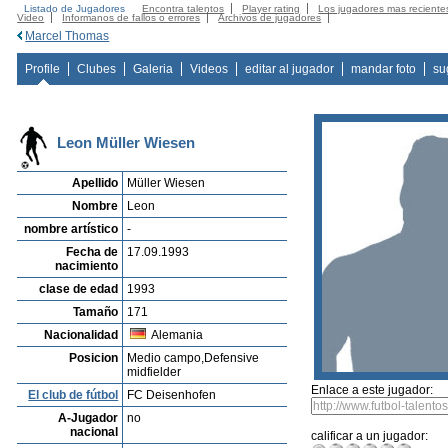
Listado de Jugadores
Encontra talentos
Player rating
Los jugadores mas reciente
Video
Informanos de fallos o errores
Archivos de jugadores
Marcel Thomas
Profile
Clubes
Galeria
Videos
editar al jugador
mandar foto
su
Leon Müller Wiesen
Apellido
Müller Wiesen
Nombre
Leon
nombre artístico
-
Fecha de
17.09.1993
nacimiento
clase de edad
1993
Tamaño
171
Nacionalidad
Alemania
Posicion
Medio campo,Defensive
midfielder
Enlace a este jugador:
El club de fútbol
FC Deisenhofen
A-Jugador
no
nacional
calificar a un jugador: