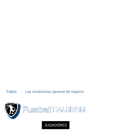
Futbol
Las condiciones general de negocio
INICIO
NOTICIAS
JUGADORES
MIEMBRO
CATALOGO
CONTA