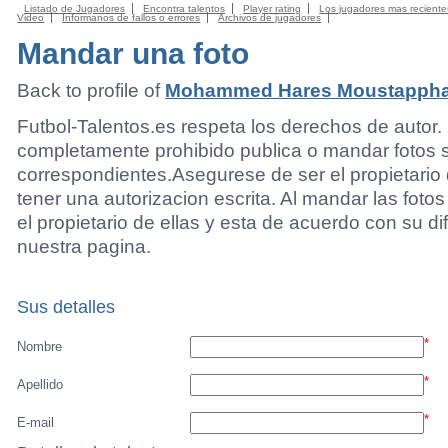
Listado de Jugadores
Encontra talentos
Player rating
Los jugadores mas reciente
Video
Informanos de fallos o errores
Archivos de jugadores
Mandar una foto
Back to profile of
Mohammed Hares Moustapph
Futbol-Talentos.es respeta los derechos de autor.
completamente prohibido publica o mandar fotos 
correspondientes.Asegurese de ser el propietario 
tener una autorizacion escrita. Al mandar las foto
el propietario de ellas y esta de acuerdo con su di
nuestra pagina.
Sus detalles
*
Nombre
*
Apellido
*
E-mail