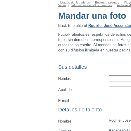
Listado de Jugadores
Encontra talentos
Playe
Video
Informanos de fallos o errores
Archivos 
Mandar una foto
Back to profile of
Rodirlei José Ascensão
Futbol-Talentos.es respeta los derechos d
fotos sin derechos correspondientes.Asegur
autorizacion escrita. Al mandar las fotos s
con su difusion ilimitada en nuestra pagina
Sus detalles
Nombre
Apellido
E-mail
Detalles de talento
Rodirlei José
Nombre
Ascensão Du