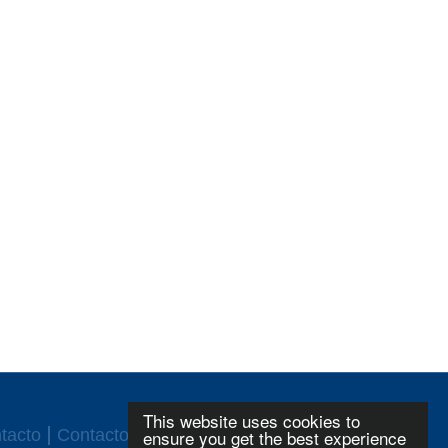
This website uses cookies to
tacto
Contacto
ensure you get the best experience
CGC
Login