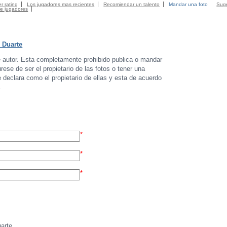
r rating
Los jugadores mas recientes
Recomiendar un talento
Mandar una foto
Suge
de jugadores
 Duarte
e autor. Esta completamente prohibido publica o mandar
ese de ser el propietario de las fotos o tener una
e declara como el propietario de ellas y esta de acuerdo
.
*
*
*
arte