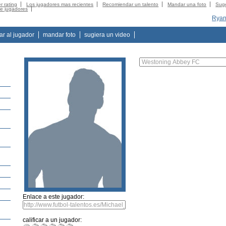
r rating
Los jugadores mas recientes
Recomiendar un talento
Mandar una foto
Suge
de jugadores
Ryan
tar al jugador
mandar foto
sugiera un video
Enlace a este jugador:
calificar a un jugador: