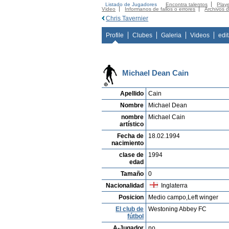
Listado de Jugadores
Encontra talentos
Playe
Video
Informanos de fallos o errores
Archivos 
Chris Tavernier
Profile
Clubes
Galeria
Videos
edi
Michael Dean Cain
Apellido
Cain
Nombre
Michael Dean
nombre
Michael Cain
artístico
Fecha de
18.02.1994
nacimiento
clase de
1994
edad
Tamaño
0
Nacionalidad
Inglaterra
Posicion
Medio campo,Left winger
El club de
Westoning Abbey FC
fútbol
A-Jugador
no