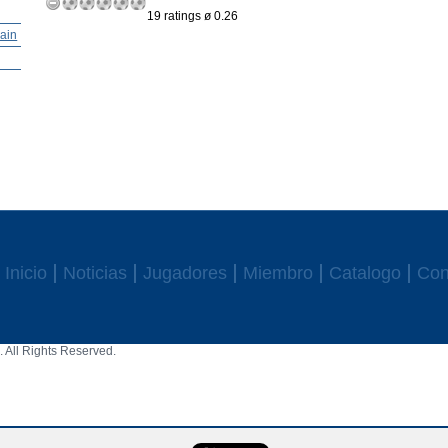
19 ratings ø 0.26
cain
Inicio
Noticias
Jugadores
Miembro
Catalogo
Con
 All Rights Reserved.
aw