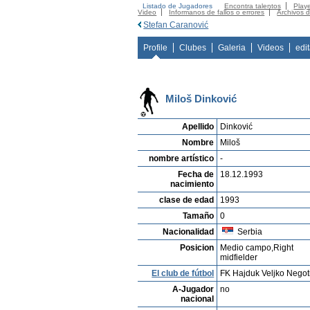
Listado de Jugadores
Encontra talentos
Playe
Video
Informanos de fallos o errores
Archivos 
Stefan Caranović
Profile
Clubes
Galeria
Videos
edi
Miloš Dinković
Apellido
Dinković
Nombre
Miloš
nombre artístico
-
Fecha de
18.12.1993
nacimiento
clase de edad
1993
Tamaño
0
Nacionalidad
Serbia
Posicion
Medio campo,Right
midfielder
El club de fútbol
FK Hajduk Veljko Negot
A-Jugador
no
nacional