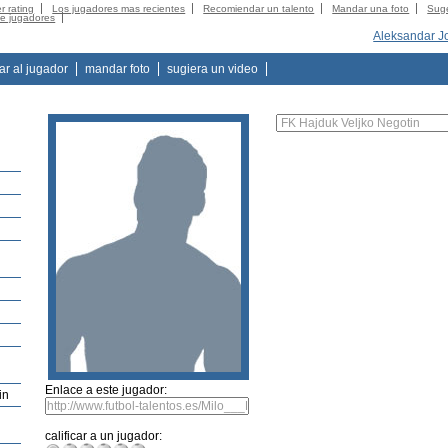
r rating
Los jugadores mas recientes
Recomiendar un talento
Mandar una foto
Suge
de jugadores
Aleksandar J
tar al jugador
mandar foto
sugiera un video
Enlace a este jugador:
in
calificar a un jugador: