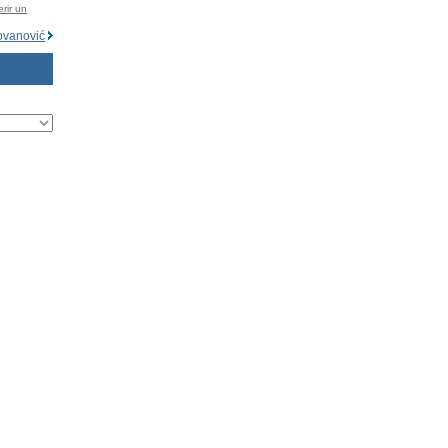
rir un
ovanović