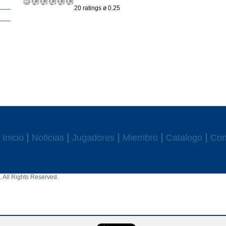
20 ratings ø 0.25
Inicio
Noticias
Jugadores
Miembro
Catalogo
Con
 All Rights Reserved.