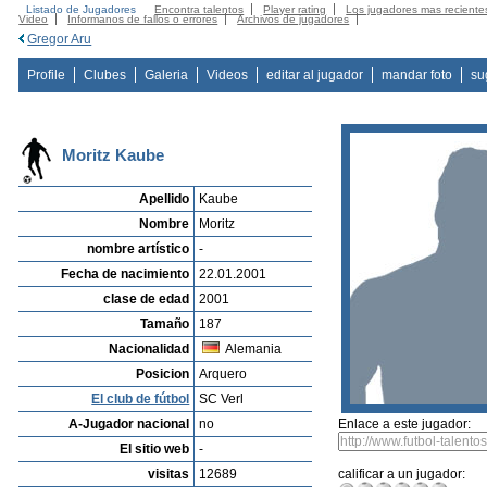
Listado de Jugadores
Encontra talentos
Player rating
Los jugadores mas reciente
Video
Informanos de fallos o errores
Archivos de jugadores
Gregor Aru
Profile
Clubes
Galeria
Videos
editar al jugador
mandar foto
su
Moritz Kaube
Apellido
Kaube
Nombre
Moritz
nombre artístico
-
Fecha de nacimiento
22.01.2001
clase de edad
2001
Tamaño
187
Nacionalidad
Alemania
Posicion
Arquero
El club de fútbol
SC Verl
A-Jugador nacional
no
Enlace a este jugador:
El sitio web
-
visitas
12689
calificar a un jugador: