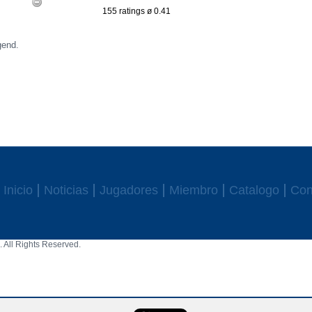
155 ratings ø 0.41
gend.
Inicio
Noticias
Jugadores
Miembro
Catalogo
Con
 All Rights Reserved.