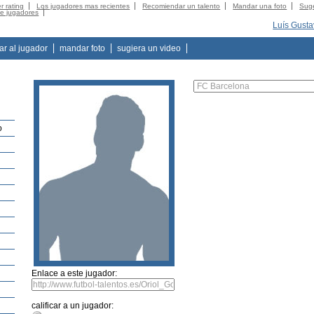
r rating
Los jugadores mas recientes
Recomiendar un talento
Mandar una foto
Suge
de jugadores
Luís Gusta
tar al jugador
mandar foto
sugiera un video
o
Enlace a este jugador:
calificar a un jugador: