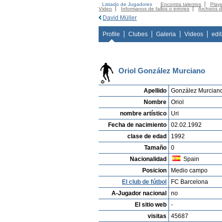
Listado de Jugadores
Encontra talentos
Playe
Video
Informanos de fallos o errores
Archivos 
David Müller
Profile
Clubes
Galeria
Videos
edi
Oriol González Murciano
Apellido
González Murcian
Nombre
Oriol
nombre artístico
Uri
Fecha de nacimiento
02.02.1992
clase de edad
1992
Tamaño
0
Nacionalidad
Spain
Posicion
Medio campo
El club de fútbol
FC Barcelona
A-Jugador nacional
no
El sitio web
-
visitas
45687