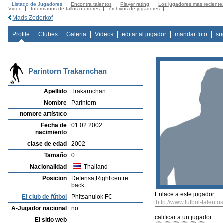
Listado de Jugadores
Encontra talentos
Player rating
Los jugadores mas reciente
Video
Informanos de fallos o errores
Archivos de jugadores
Mads Zederkof
Profile
Clubes
Galeria
Videos
editar al jugador
mandar foto
su
Parintorn Trakarnchan
Apellido
Trakarnchan
Nombre
Parintorn
nombre artístico
-
Fecha de
01.02.2002
nacimiento
clase de edad
2002
Tamaño
0
Nacionalidad
Thailand
Posicion
Defensa,Right centre
back
Enlace a este jugador:
El club de fútbol
Phitsanulok FC
A-Jugador nacional
no
calificar a un jugador:
El sitio web
-