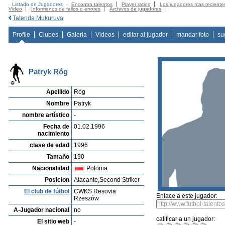
Listado de Jugadores
Encontra talentos
Player rating
Los jugadores mas reciente
Video
Informanos de fallos o errores
Archivos de jugadores
Tatenda Mukuruva
Profile
Clubes
Galeria
Videos
editar al jugador
mandar foto
su
Patryk Róg
Apellido
Róg
Nombre
Patryk
nombre artístico
-
Fecha de
01.02.1996
nacimiento
clase de edad
1996
Tamaño
190
Nacionalidad
Polonia
Posicion
Atacante,Second Striker
El club de fútbol
CWKS Resovia
Enlace a este jugador:
Rzeszów
A-Jugador nacional
no
calificar a un jugador:
El sitio web
-