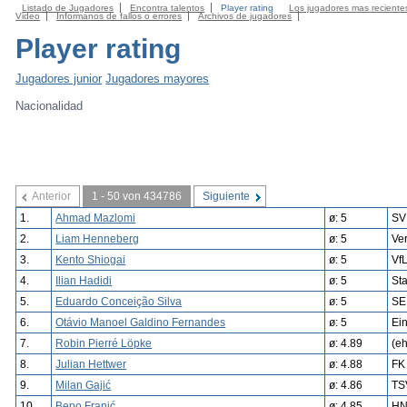
Listado de Jugadores
Encontra talentos
Player rating
Los jugadores mas reciente
Video
Informanos de fallos o errores
Archivos de jugadores
Player rating
Jugadores junior
Jugadores mayores
Nacionalidad
Anterior
1 - 50 von 434786
Siguiente
1.
Ahmad Mazlomi
ø: 5
SV
2.
Liam Henneberg
ø: 5
Ve
3.
Kento Shiogai
ø: 5
Vf
4.
Ilian Hadidi
ø: 5
Sta
5.
Eduardo Conceição Silva
ø: 5
SE
6.
Otávio Manoel Galdino Fernandes
ø: 5
Ein
7.
Robin Pierré Löpke
ø: 4.89
(e
8.
Julian Hettwer
ø: 4.88
FK
9.
Milan Gajić
ø: 4.86
TS
10.
Bepo Franić
ø: 4.85
HN