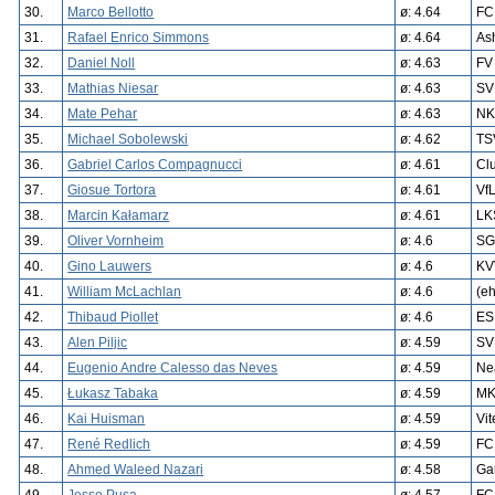
30.
Marco Bellotto
ø: 4.64
FC
31.
Rafael Enrico Simmons
ø: 4.64
Ash
32.
Daniel Noll
ø: 4.63
FV
33.
Mathias Niesar
ø: 4.63
SV 
34.
Mate Pehar
ø: 4.63
NK
35.
Michael Sobolewski
ø: 4.62
TS
36.
Gabriel Carlos Compagnucci
ø: 4.61
Cl
37.
Giosue Tortora
ø: 4.61
Vf
38.
Marcin Kałamarz
ø: 4.61
LK
39.
Oliver Vornheim
ø: 4.6
SG
40.
Gino Lauwers
ø: 4.6
KV
41.
William McLachlan
ø: 4.6
(e
42.
Thibaud Piollet
ø: 4.6
ES
43.
Alen Piljic
ø: 4.59
SV
44.
Eugenio Andre Calesso das Neves
ø: 4.59
Ne
45.
Łukasz Tabaka
ø: 4.59
MK
46.
Kai Huisman
ø: 4.59
Vi
47.
René Redlich
ø: 4.59
FC
48.
Ahmed Waleed Nazari
ø: 4.58
Ga