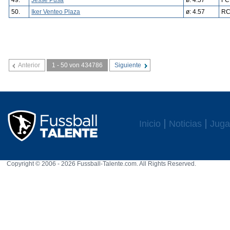
49.
Jesse Pusa
ø: 4.57
FC
50.
Iker Venteo Plaza
ø: 4.57
RC
Anterior
1 - 50 von 434786
Siguiente
Inicio
Noticias
Juga
Copyright © 2006 - 2026 Fussball-Talente.com. All Rights Reserved.