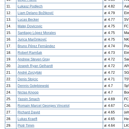
11.
Łukasz Podłech
ø: 4.82
Aa
12.
Liam Delano Božiković
ø: 4.79
Ein
13.
Lucas Becker
ø: 4.77
SV
14.
Matej Dovicovic
ø: 4.75
FC
15.
Santiago López Morales
ø: 4.75
Ma
16.
Jurica Marčinković
ø: 4.75
NK
17.
Bruno Pérez Fernández
ø: 4.74
Po
18.
Robert Ramšak
ø: 4.73
Ei
19.
Andrew Steven Gray
ø: 4.72
Sa
20.
Joseph Ryan Gelhardt
ø: 4.72
AF
21.
André Zorzytski
ø: 4.72
SG
22.
Denis Stojcic
ø: 4.71
TS
23.
Dennis Gołębiewski
ø: 4.7
Sp
24.
Niclas Knoop
ø: 4.7
Bo
25.
Yassin Smach
ø: 4.69
FC
26.
Romain Marcel Georges Vincelot
ø: 4.67
Cr
27.
Richard David
ø: 4.65
(e
28.
Lukas Kraeft
ø: 4.65
He
29.
Piotr Timm
ø: 4.64
LK