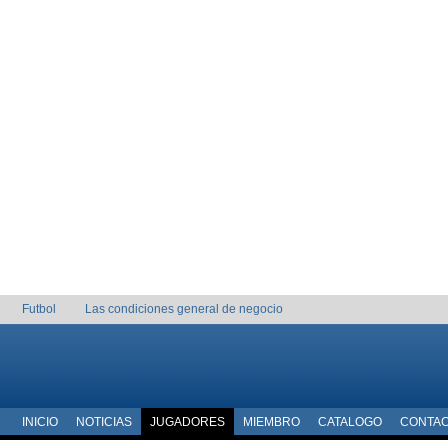
Futbol
Las condiciones general de negocio
INICIO
NOTICIAS
JUGADORES
MIEMBRO
CATALOGO
CONTA