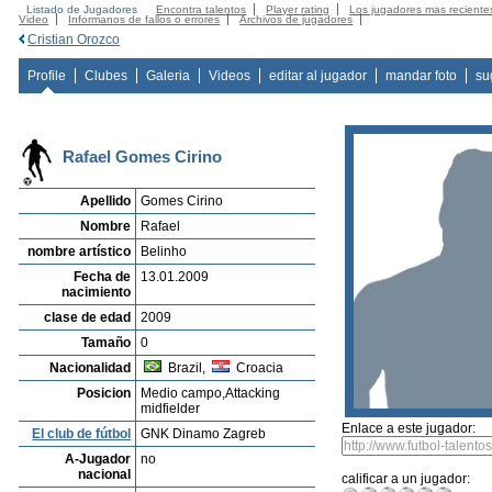
Listado de Jugadores
Encontra talentos
Player rating
Los jugadores mas reciente
Video
Informanos de fallos o errores
Archivos de jugadores
Cristian Orozco
Profile
Clubes
Galeria
Videos
editar al jugador
mandar foto
su
Rafael Gomes Cirino
Apellido
Gomes Cirino
Nombre
Rafael
nombre artístico
Belinho
Fecha de
13.01.2009
nacimiento
clase de edad
2009
Tamaño
0
Nacionalidad
Brazil,
Croacia
Posicion
Medio campo,Attacking
midfielder
Enlace a este jugador:
El club de fútbol
GNK Dinamo Zagreb
A-Jugador
no
nacional
calificar a un jugador: