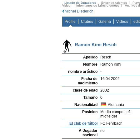
Listado de Jugadores
Encontra talentos
Playe
Video
Informanos de fallos o errores
Archivos 
Michel Diederich
Profile
Clubes
Galeria
Videos
edi
Ramon Kimi Resch
Apellido
Resch
Nombre
Ramon Kimi
nombre artístico
-
Fecha de
16.04.2002
nacimiento
clase de edad
2002
Tamaño
0
Nacionalidad
Alemania
Posicion
Medio campo,Left
midfielder
El club de fútbol
FC Fehrbach
A-Jugador
no
nacional