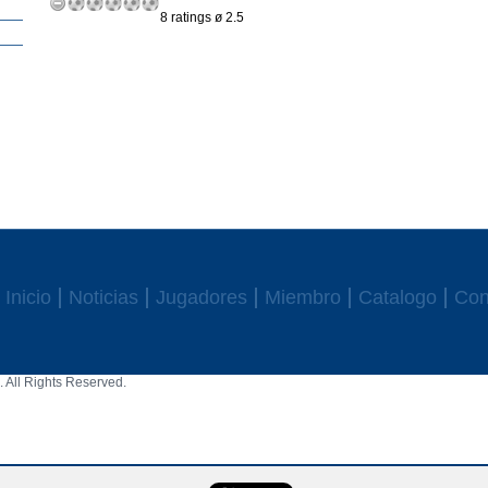
8 ratings ø 2.5
Inicio
Noticias
Jugadores
Miembro
Catalogo
Con
 All Rights Reserved.