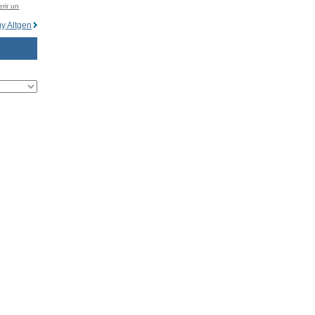
rir un
y Altgen