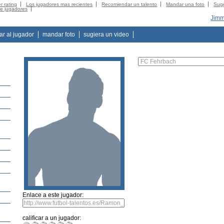
r rating
Los jugadores mas recientes
Recomiendar un talento
Mandar una foto
Suge
de jugadores
Jimm
tar al jugador
mandar foto
sugiera un video
Enlace a este jugador:
calificar a un jugador: